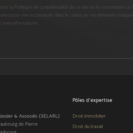
epte la Politique de confidentialité de ce site et en soumettant ce
ilisées pour me recontacter dans le cadre de ma demande indiquée
c mes informations.
Pôles d’expertise
essler & Associés (
SELARL
)
Droit immobilier
Faubourg de Pierre
Droit du travail
asbourg