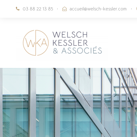
03 88 22 13 85
·
accueil@welsch-kessler.com
·