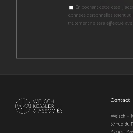
En cochant cette case, j’acc
données personnelles soient ut
traitement ne sera effectué ave
Contact
Welsch – K
57 rue du 
67000 Str